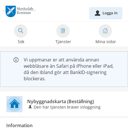
Välkommen
till
Logga in
u
e-
tjänster
-
Sök
Tjänster
Mina sidor
Munkedals
kommun
Vi uppmanar er att använda annan
webbläsare än Safari på iPhone eller iPad,
då den ibland gör att BankID-signering
blockeras.
Nybyggnadskarta (Beställning)
Den här tjänsten kräver inloggning
Information