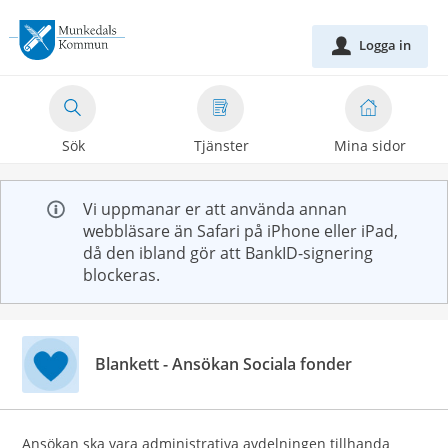
Välkommen
till
Logga in
u
e-
tjänster
-
Sök
Tjänster
Mina sidor
Munkedals
kommun
Vi uppmanar er att använda annan
webbläsare än Safari på iPhone eller iPad,
då den ibland gör att BankID-signering
blockeras.
Blankett - Ansökan Sociala fonder
Ansökan ska vara administrativa avdelningen tillhanda