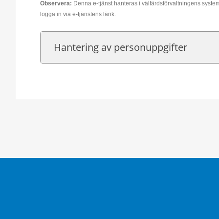
Observera:
Denna e‑tjänst hanteras i välfärdsförvaltningens system
logga in via e-tjänstens länk.
Hantering av personuppgifter