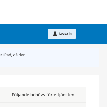
Logga in
u
r iPad, då den
Följande behövs för e-tjänsten