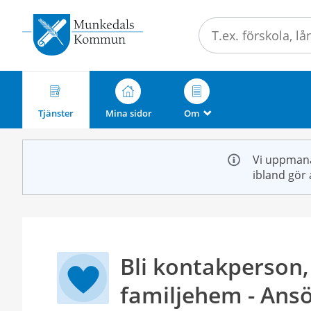
Välkommen
till
e-
tjänster
-
Munkedals
Tjänster
Mina sidor
Om
_
kommun
Vi uppmana
ibland gör 
Bli kontakperson,
familjehem - Ans