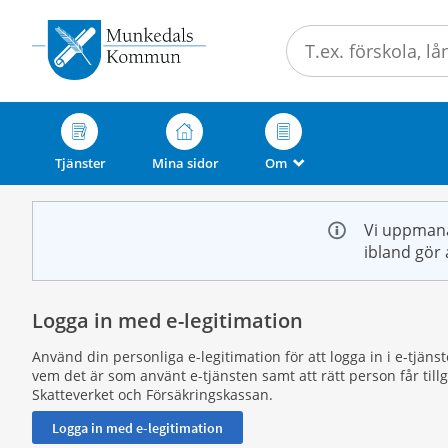
Välkommen
till
e-
tjänster
-
Munkedals
Tjänster
Mina sidor
Om
_
kommun
Vi uppmana
ibland gör 
Logga in med e-legitimation
Använd din personliga e-legitimation för att logga in i e-tjän
vem det är som använt e-tjänsten samt att rätt person får til
Skatteverket och Försäkringskassan.