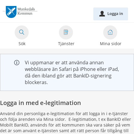
Välkommen
till
Logga in
u
e-
tjänster
-
Sök
Tjänster
Mina sidor
Munkedals
kommun
Vi uppmanar er att använda annan
webbläsare än Safari på iPhone eller iPad,
då den ibland gör att BankID-signering
blockeras.
Logga in med e-legitimation
Använd din personliga e-legitimation för att logga in i e-tjänster
och följa ärenden via Mina sidor. E-legitimation, t ex BankID eller
Mobilt BankID, används för att kommunen ska vara säker på vem
det är som använt e-tjänsten samt att rätt person får tillgång till