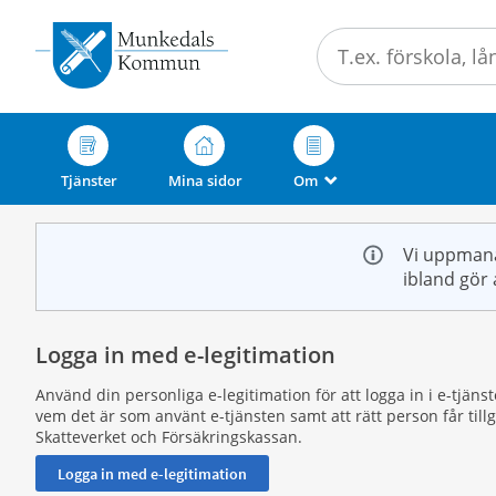
Välkommen
till
e-
tjänster
-
Munkedals
Tjänster
Mina sidor
Om
_
kommun
Vi uppmana
ibland gör 
Logga in med e-legitimation
Använd din personliga e-legitimation för att logga in i e-tjän
vem det är som använt e-tjänsten samt att rätt person får til
Skatteverket och Försäkringskassan.