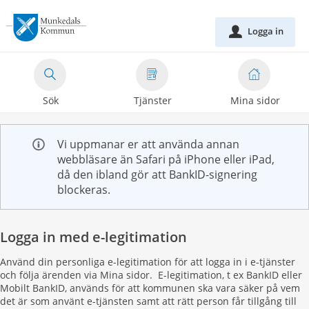
Välkommen
till
Logga in
u
e-
tjänster
-
Sök
Tjänster
Mina sidor
Munkedals
kommun
Vi uppmanar er att använda annan
webbläsare än Safari på iPhone eller iPad,
då den ibland gör att BankID-signering
blockeras.
Logga in med e-legitimation
Använd din personliga e-legitimation för att logga in i e-tjänster
och följa ärenden via Mina sidor. E-legitimation, t ex BankID eller
Mobilt BankID, används för att kommunen ska vara säker på vem
det är som använt e-tjänsten samt att rätt person får tillgång till